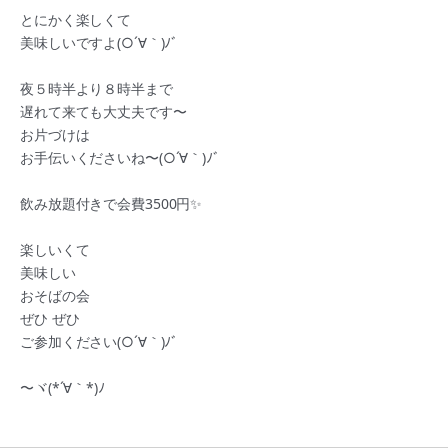
とにかく楽しくて
美味しいですよ(○´∀｀)ﾉﾞ
夜５時半より８時半まで
遅れて来ても大丈夫です〜
お片づけは
お手伝いくださいね〜(○´∀｀)ﾉﾞ
飲み放題付きで会費3500円✨
楽しいくて
美味しい
おそばの会
ぜひ ぜひ
ご参加ください(○´∀｀)ﾉﾞ
〜ヾ(*´∀｀*)ﾉ