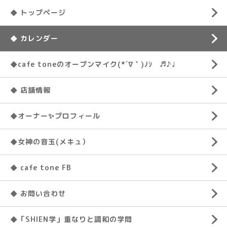
◆ トップページ
◆ カレンダー
◆cafe toneのオープンマイク(*´∇｀)ﾉｼ ♬♪♩
◆ 店舗情報
◆オーナー✨プロフィール
◆女神の音玉(メキュ）
◆ cafe tone FB
◆ お問い合わせ
◆「SHIEN学」重なりと調和の学問