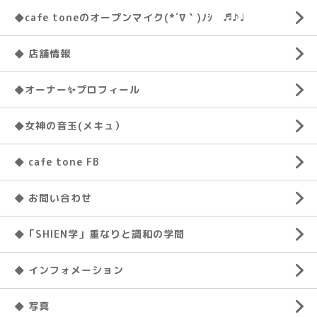
◆cafe toneのオープンマイク(*´∇｀)ﾉｼ ♬♪♩
◆ 店舗情報
◆オーナー✨プロフィール
◆女神の音玉(メキュ）
◆ cafe tone FB
◆ お問い合わせ
◆「SHIEN学」重なりと調和の学問
◆ インフォメーション
◆ 写真