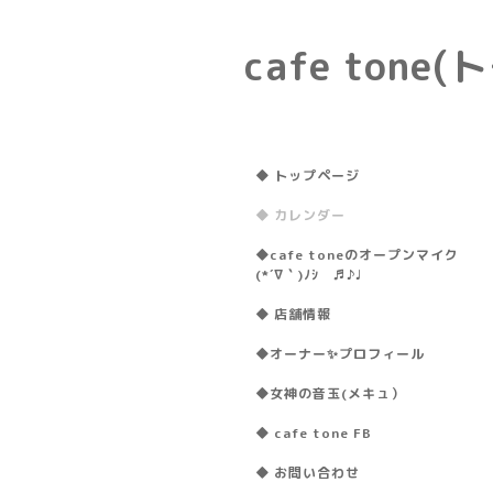
cafe ton
◆ トップページ
◆ カレンダー
◆cafe toneのオープンマイク
(*´∇｀)ﾉｼ ♬♪♩
◆ 店舗情報
◆オーナー✨プロフィール
◆女神の音玉(メキュ）
◆ cafe tone FB
◆ お問い合わせ