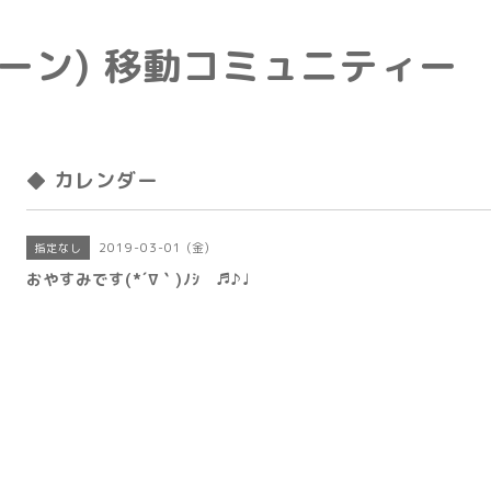
e(トーン) 移動コミュニティー
◆ カレンダー
2019-03-01 (金)
指定なし
おやすみです(*´∇｀)ﾉｼ ♬♪♩