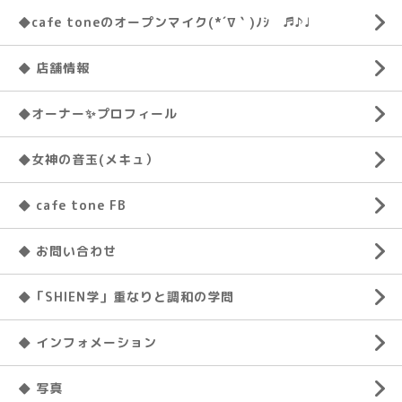
◆cafe toneのオープンマイク(*´∇｀)ﾉｼ ♬♪♩
◆ 店舗情報
◆オーナー✨プロフィール
◆女神の音玉(メキュ）
◆ cafe tone FB
◆ お問い合わせ
◆「SHIEN学」重なりと調和の学問
◆ インフォメーション
◆ 写真