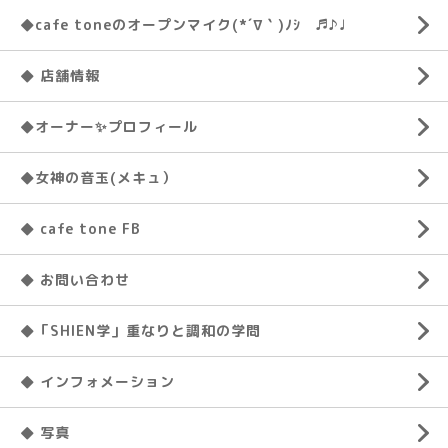
◆cafe toneのオープンマイク(*´∇｀)ﾉｼ ♬♪♩
◆ 店舗情報
◆オーナー✨プロフィール
◆女神の音玉(メキュ）
◆ cafe tone FB
◆ お問い合わせ
◆「SHIEN学」重なりと調和の学問
◆ インフォメーション
◆ 写真