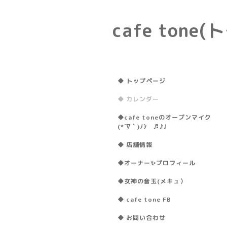
cafe ton
◆ トップページ
◆ カレンダー
◆cafe toneのオープンマイク
(*´∇｀)ﾉｼ ♬♪♩
◆ 店舗情報
◆オーナー✨プロフィール
◆女神の音玉(メキュ）
◆ cafe tone FB
◆ お問い合わせ