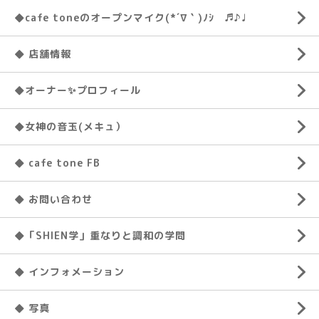
◆cafe toneのオープンマイク(*´∇｀)ﾉｼ ♬♪♩
◆ 店舗情報
◆オーナー✨プロフィール
◆女神の音玉(メキュ）
◆ cafe tone FB
◆ お問い合わせ
◆「SHIEN学」重なりと調和の学問
◆ インフォメーション
◆ 写真