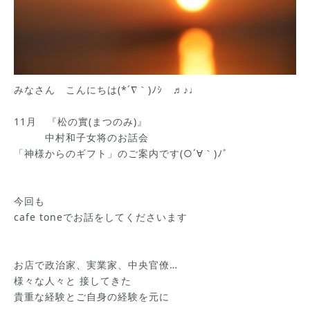
みなさん こんにちは(*´∇｀)ﾉｼ ♬♪♩
11月 『松の實(まつのみ)』
中村和子女将のお話会
「神様からのギフト」のご案内です(○´∀｀)ﾉﾞ
今回も
cafe toneでお話をしてくださいます
お店で政治家、実業家、中央官僚…
様々な人々と 接してきた
貴重な経験とご自身の経験を元に