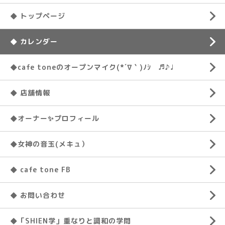
◆ トップページ
◆ カレンダー
◆cafe toneのオープンマイク(*´∇｀)ﾉｼ ♬♪♩
◆ 店舗情報
◆オーナー✨プロフィール
◆女神の音玉(メキュ）
◆ cafe tone FB
◆ お問い合わせ
◆「SHIEN学」重なりと調和の学問