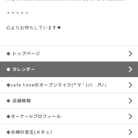
＊＊＊＊＊
心よりお待ちしています🍀
◆ トップページ
◆ カレンダー
◆cafe toneのオープンマイク(*´∇｀)ﾉｼ ♬♪♩
◆ 店舗情報
◆オーナー✨プロフィール
◆女神の音玉(メキュ）