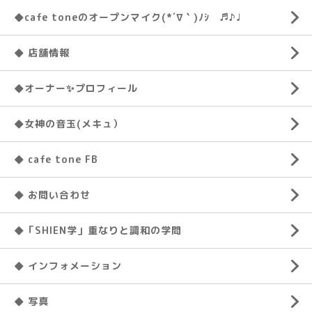
◆cafe toneのオープンマイク(*´∇｀)ﾉｼ ♬♪♩
◆ 店舗情報
◆オーナー✨プロフィール
◆女神の音玉(メキュ）
◆ cafe tone FB
◆ お問い合わせ
◆「SHIEN学」重なりと調和の学問
◆ インフォメーション
◆ 写真