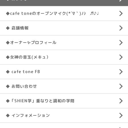
◆cafe toneのオープンマイク(*´∇｀)ﾉｼ ♬♪♩
◆ 店舗情報
◆オーナー✨プロフィール
◆女神の音玉(メキュ）
◆ cafe tone FB
◆ お問い合わせ
◆「SHIEN学」重なりと調和の学問
◆ インフォメーション