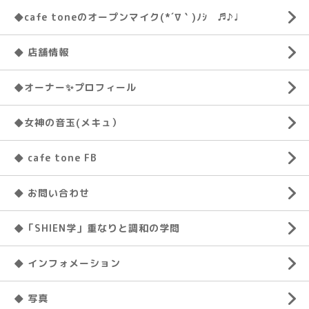
◆cafe toneのオープンマイク(*´∇｀)ﾉｼ ♬♪♩
◆ 店舗情報
◆オーナー✨プロフィール
◆女神の音玉(メキュ）
◆ cafe tone FB
◆ お問い合わせ
◆「SHIEN学」重なりと調和の学問
◆ インフォメーション
◆ 写真