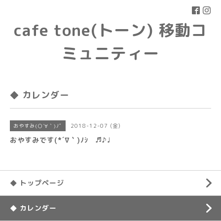
cafe tone(トーン) 移動コ
ミュニティー
◆ カレンダー
2018-12-07 (金)
おやすみ(○´∀｀)ﾉﾞ
おやすみです(*´∇｀)ﾉｼ ♬♪♩
◆ トップページ
◆ カレンダー