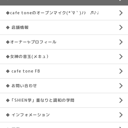
◆cafe toneのオープンマイク(*´∇｀)ﾉｼ ♬♪♩
◆ 店舗情報
◆オーナー✨プロフィール
◆女神の音玉(メキュ）
◆ cafe tone FB
◆ お問い合わせ
◆「SHIEN学」重なりと調和の学問
◆ インフォメーション