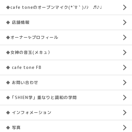
◆cafe toneのオープンマイク(*´∇｀)ﾉｼ ♬♪♩
◆ 店舗情報
◆オーナー✨プロフィール
◆女神の音玉(メキュ）
◆ cafe tone FB
◆ お問い合わせ
◆「SHIEN学」重なりと調和の学問
◆ インフォメーション
◆ 写真