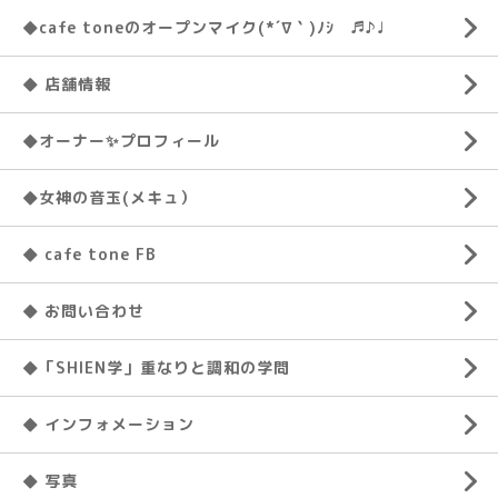
◆cafe toneのオープンマイク(*´∇｀)ﾉｼ ♬♪♩
◆ 店舗情報
◆オーナー✨プロフィール
◆女神の音玉(メキュ）
◆ cafe tone FB
◆ お問い合わせ
◆「SHIEN学」重なりと調和の学問
◆ インフォメーション
◆ 写真