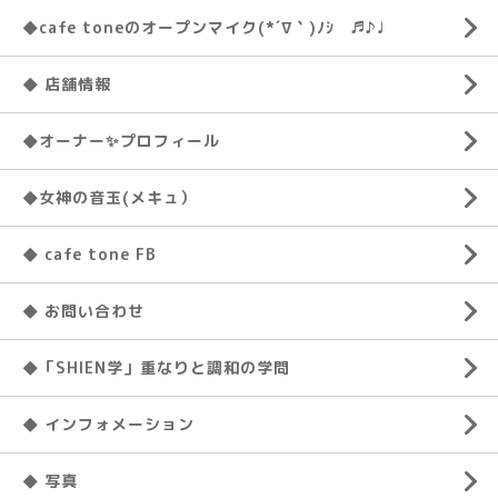
◆cafe toneのオープンマイク(*´∇｀)ﾉｼ ♬♪♩
◆ 店舗情報
◆オーナー✨プロフィール
◆女神の音玉(メキュ）
◆ cafe tone FB
◆ お問い合わせ
◆「SHIEN学」重なりと調和の学問
◆ インフォメーション
◆ 写真