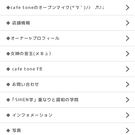
◆cafe toneのオープンマイク(*´∇｀)ﾉｼ ♬♪♩
◆ 店舗情報
◆オーナー✨プロフィール
◆女神の音玉(メキュ）
◆ cafe tone FB
◆ お問い合わせ
◆「SHIEN学」重なりと調和の学問
◆ インフォメーション
◆ 写真