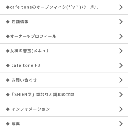
◆cafe toneのオープンマイク(*´∇｀)ﾉｼ ♬♪♩
◆ 店舗情報
◆オーナー✨プロフィール
◆女神の音玉(メキュ）
◆ cafe tone FB
◆ お問い合わせ
◆「SHIEN学」重なりと調和の学問
◆ インフォメーション
◆ 写真