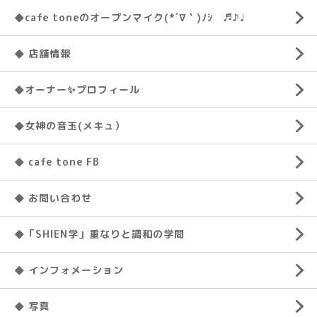
◆cafe toneのオープンマイク(*´∇｀)ﾉｼ ♬♪♩
◆ 店舗情報
◆オーナー✨プロフィール
◆女神の音玉(メキュ）
◆ cafe tone FB
◆ お問い合わせ
◆「SHIEN学」重なりと調和の学問
◆ インフォメーション
◆ 写真