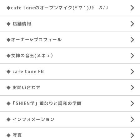
◆cafe toneのオープンマイク(*´∇｀)ﾉｼ ♬♪♩
◆ 店舗情報
◆オーナー✨プロフィール
◆女神の音玉(メキュ）
◆ cafe tone FB
◆ お問い合わせ
◆「SHIEN学」重なりと調和の学問
◆ インフォメーション
◆ 写真