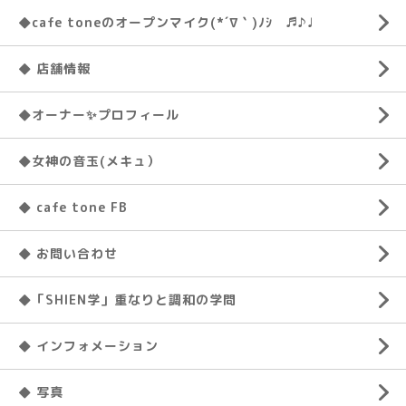
◆cafe toneのオープンマイク(*´∇｀)ﾉｼ ♬♪♩
◆ 店舗情報
◆オーナー✨プロフィール
◆女神の音玉(メキュ）
◆ cafe tone FB
◆ お問い合わせ
◆「SHIEN学」重なりと調和の学問
◆ インフォメーション
◆ 写真