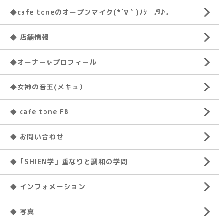
◆cafe toneのオープンマイク(*´∇｀)ﾉｼ ♬♪♩
◆ 店舗情報
◆オーナー✨プロフィール
◆女神の音玉(メキュ）
◆ cafe tone FB
◆ お問い合わせ
◆「SHIEN学」重なりと調和の学問
◆ インフォメーション
◆ 写真