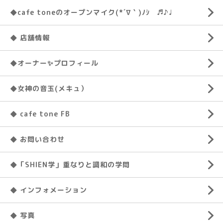
◆cafe toneのオープンマイク(*´∇｀)ﾉｼ ♬♪♩
◆ 店舗情報
◆オーナー✨プロフィール
◆女神の音玉(メキュ）
◆ cafe tone FB
◆ お問い合わせ
◆「SHIEN学」重なりと調和の学問
◆ インフォメーション
◆ 写真