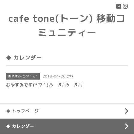
cafe tone(トーン) 移動コ
ミュニティー
◆ カレンダー
2018-04-26 (木)
おやすみ(○´∀｀)ﾉﾞ
おやすみです(*´∇｀)ﾉｼ ♬♪♩ｼ ♬♪♩
◆ トップページ
◆ カレンダー