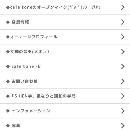
◆cafe toneのオープンマイク(*´∇｀)ﾉｼ ♬♪♩
◆ 店舗情報
◆オーナー✨プロフィール
◆女神の音玉(メキュ）
◆ cafe tone FB
◆ お問い合わせ
◆「SHIEN学」重なりと調和の学問
◆ インフォメーション
◆ 写真