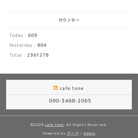
カウンター
Today :
609
Yesterday :
804
Total :
2361278
cafe tone
090-3468-2065
©2026
cafe tone
. All Rights Reserved.
Powered by
グーペ
/
Admin