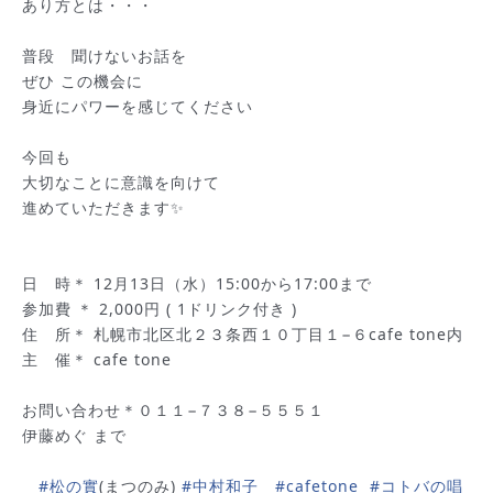
あり方とは・・・
普段 聞けないお話を
ぜひ この機会に
身近にパワーを感じてください
今回も
大切なことに意識を向けて
進めていただきます✨
日 時＊ 12月13日（水）15:00から17:00まで
参加費 ＊ 2,000円 ( 1ドリンク付き )
住 所＊ 札幌市北区北２３条西１０丁目１−６cafe tone内
主 催＊ cafe tone
お問い合わせ＊０１１−７３８−５５５１
伊藤めぐ まで
#松の實
(まつのみ)
#中村和子
#cafetone
#コトバの唱