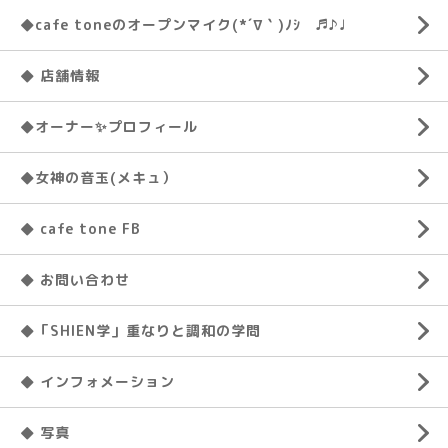
◆cafe toneのオープンマイク(*´∇｀)ﾉｼ ♬♪♩
◆ 店舗情報
◆オーナー✨プロフィール
◆女神の音玉(メキュ）
◆ cafe tone FB
◆ お問い合わせ
◆「SHIEN学」重なりと調和の学問
◆ インフォメーション
◆ 写真