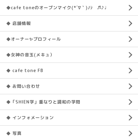
◆cafe toneのオープンマイク(*´∇｀)ﾉｼ ♬♪♩
◆ 店舗情報
◆オーナー✨プロフィール
◆女神の音玉(メキュ）
◆ cafe tone FB
◆ お問い合わせ
◆「SHIEN学」重なりと調和の学問
◆ インフォメーション
◆ 写真