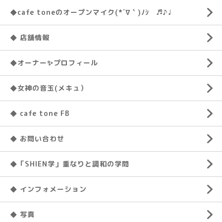
◆cafe toneのオープンマイク(*´∇｀)ﾉｼ ♬♪♩
◆ 店舗情報
◆オーナー✨プロフィール
◆女神の音玉(メキュ）
◆ cafe tone FB
◆ お問い合わせ
◆「SHIEN学」重なりと調和の学問
◆ インフォメーション
◆ 写真