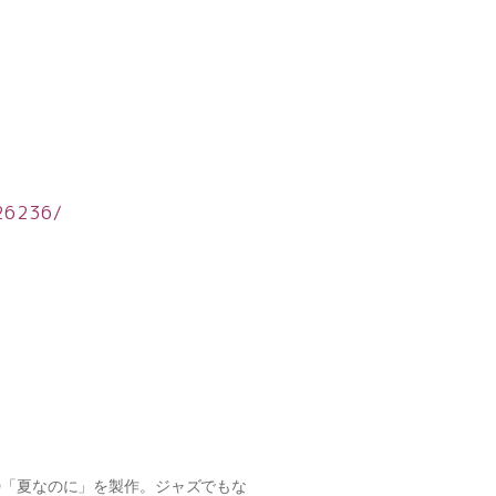
26236/
D「夏なのに」を製作。
ジャズでもな