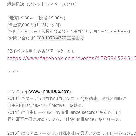
織原良次（フレットレスベースソロ） 
[開演]19:30～ （開場 19:00〜）
[料金]2,000円 (1ドリンク付)
[場所]cafe tone / 札幌市北区北２３条西１０丁目１−６cafe tone内
[お問い合わせ] 
080-1978-4727 三谷まで
FBイベント申し込み(*´∇｀)ﾉｼ　♬♪♩
https://www.facebook.com/events/15858432481
＊＊＊
アンニュイ(
www.EnnuiDuo.com
)
2010年ギターデュオ”Ennui”(アンニュイ)を結成。結成と同時に
自主制作1stアルバム「Motive」を製作。
2014年に自主レーベル”Tiny Brilliance Records”を立ち上げ、
同年夏至の日に2ndアルバム「Tiny Brilliance」をリリース。
2015年にはアニメーション作家外山光男氏とのコラボレーションC