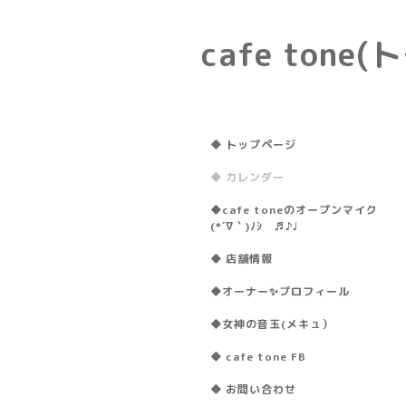
cafe ton
◆ トップページ
◆ カレンダー
◆cafe toneのオープンマイク
(*´∇｀)ﾉｼ ♬♪♩
◆ 店舗情報
◆オーナー✨プロフィール
◆女神の音玉(メキュ）
◆ cafe tone FB
◆ お問い合わせ