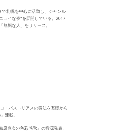
奏で札幌を中心に活動し、ジャンル
ュイな夜”を展開している。2017
ム「無垢な人」をリリース。
ャコ・パストリアスの奏法を基礎から
)」連載。
』『織原良次の色彩感覚』の音源発表、