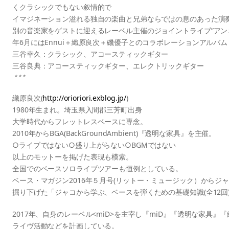
くクラシックでもない叙情的で
イマジネーション溢れる独自の楽曲と兄弟ならではの息のあった演
別の音楽家をゲストに迎えるレーベル主催のジョイントライブ”アンニ
年6月にはEnnui＋織原良次＋磯優子とのコラボレーションアルバ
三谷幸久：クラシック、アコースティックギター
三谷良典：アコースティックギター、エレクトリックギター
***
織原良次(
http://orioriori.exblog.jp/
)
1980年生まれ。埼玉県入間郡三芳町出身
大学時代からフレットレスベースに専念。　　　　　　　　
2010年からBGA(BackGroundAmbient)『透明な家具』を主催。
○ライブではない○盛り上がらない○BGMではない
以上のモットーを掲げた表現も模索。
全国でのベースソロライブツアーも恒例としている。
ベース・マガジン2016年５月号(リットー・ミュージック）からジ
掘り下げた「ジャコから学ぶ、ベースを弾くための基礎知識(全12回
2017年、自身のレーベル<miD>を主宰し『miD』『透明な家具
ライヴ活動などを計画している。