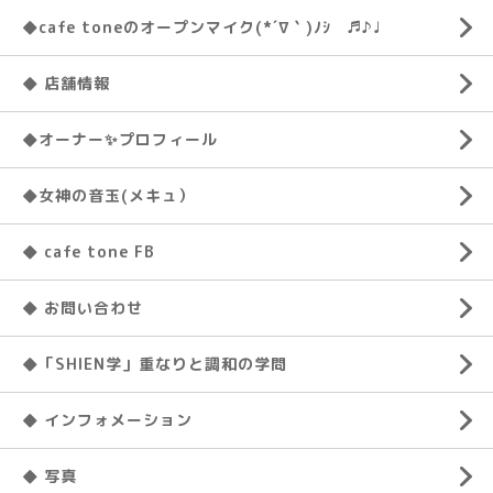
◆cafe toneのオープンマイク(*´∇｀)ﾉｼ ♬♪♩
◆ 店舗情報
◆オーナー✨プロフィール
◆女神の音玉(メキュ）
◆ cafe tone FB
◆ お問い合わせ
◆「SHIEN学」重なりと調和の学問
◆ インフォメーション
◆ 写真