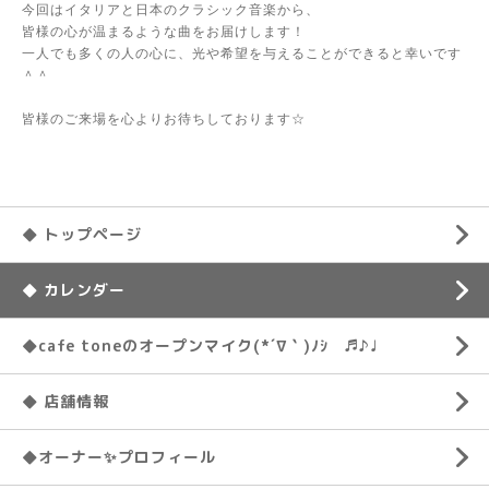
今回はイタリアと日本のクラシック音楽から、
皆様の心が温まるような曲をお届けします！
一人でも多くの人の心に、光や希望を与えることができると幸いです
＾＾
皆様のご来場を心よりお待ちしております☆
◆ トップページ
◆ カレンダー
◆cafe toneのオープンマイク(*´∇｀)ﾉｼ ♬♪♩
◆ 店舗情報
◆オーナー✨プロフィール