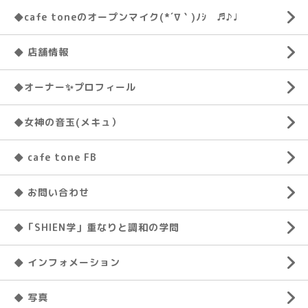
◆cafe toneのオープンマイク(*´∇｀)ﾉｼ ♬♪♩
◆ 店舗情報
◆オーナー✨プロフィール
◆女神の音玉(メキュ）
◆ cafe tone FB
◆ お問い合わせ
◆「SHIEN学」重なりと調和の学問
◆ インフォメーション
◆ 写真