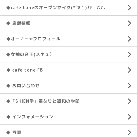
◆cafe toneのオープンマイク(*´∇｀)ﾉｼ ♬♪♩
◆ 店舗情報
◆オーナー✨プロフィール
◆女神の音玉(メキュ）
◆ cafe tone FB
◆ お問い合わせ
◆「SHIEN学」重なりと調和の学問
◆ インフォメーション
◆ 写真