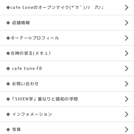
◆cafe toneのオープンマイク(*´∇｀)ﾉｼ ♬♪♩
◆ 店舗情報
◆オーナー✨プロフィール
◆女神の音玉(メキュ）
◆ cafe tone FB
◆ お問い合わせ
◆「SHIEN学」重なりと調和の学問
◆ インフォメーション
◆ 写真