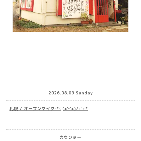
2026.08.09 Sunday
札幌 / オープンマイク·*· ҉(๑′ᵕ‵๑)/‧˚︎˖*
カウンター