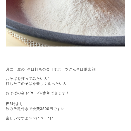
月に一度の
そば打ちの会
[
オホーツクんそば倶楽部
]
おそばを打ってみたい人/
打ちたてのそばを楽しく食べたい人
おそばの会 (o´∀｀o)ﾉ参加できます！
夜
6
時より
飲み放題付きで会費
3500
円です
✨
楽しいですよ〜ヾ(*´∀｀*)ﾉ