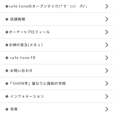
◆cafe toneのオープンマイク(*´∇｀)ﾉｼ ♬♪♩
◆ 店舗情報
◆オーナー✨プロフィール
◆女神の音玉(メキュ）
◆ cafe tone FB
◆ お問い合わせ
◆「SHIEN学」重なりと調和の学問
◆ インフォメーション
◆ 写真