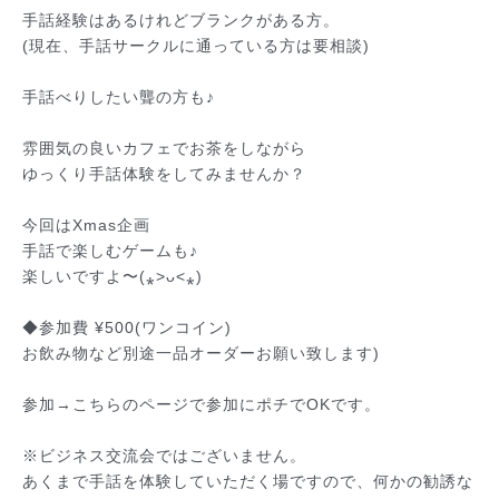
手話経験はあるけれどブランクがある方。
(現在、手話サークルに通っている方は要相談)
手話べりしたい聾の方も♪
雰囲気の良いカフェでお茶をしながら
ゆっくり手話体験をしてみませんか？
今回はXmas企画
手話で楽しむゲームも♪
楽しいですよ〜(⁎˃ᴗ˂⁎)
◆参加費 ¥500(ワンコイン)
お飲み物など別途一品オーダーお願い致します)
参加→こちらのページで参加にポチでOKです。
※ビジネス交流会ではございません。
あくまで手話を体験していただく場ですので、何かの勧誘
な