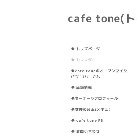
cafe ton
◆ トップページ
◆ カレンダー
◆cafe toneのオープンマイク
(*´∇｀)ﾉｼ ♬♪♩
◆ 店舗情報
◆オーナー✨プロフィール
◆女神の音玉(メキュ）
◆ cafe tone FB
◆ お問い合わせ