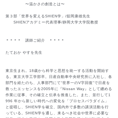
〜温かさの創造とは〜
第３部「世界を変えるSHIEN学」/舘岡康雄先生
SHIENアカデミー代表理事/静岡大学大学院教授
＊＊＊＊ 講師ご紹介 ＊＊＊＊
たておか やすを先生
東京生まれ。18歳から科学と思想を統一する活動を開始
す
る。東京大学工学部卒。日産自動車中央研究所に入社し
、各
部門を経たのち、人事部門にて“世界一のV字回復”
で日産を
救ったエッセンスを2005年に『Nissan
Way』として纏める
作業に従事、その確立と伝承を推進
した。また、並行して1
996 年から新しい時代への変化を「プロセスパラダイム」
と提
唱し、SHIEN学を確立、国内外で多数の講演活動を行
っている。SHIEN学を通し、来るべき社会や世界に必
要な