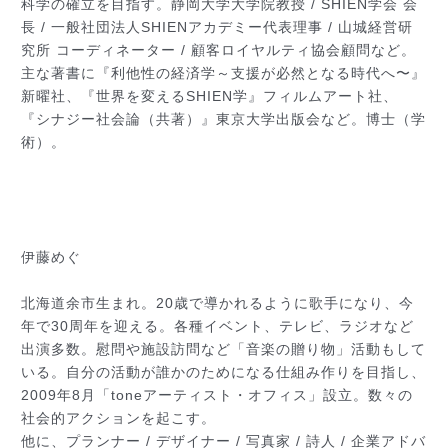
科学の確立を目指す。静岡大学大学院教授 / SHIEN学会 会
長 / 一般社団法人SHIENアカデミー代表理事 / 山城経営研
究所 コーディネーター /
顧客ロイヤルティ協会顧問など。
主な著書に『利他性の経済学
～支援が必然となる時代へ〜』
新曜社、『世界を変えるS
HIEN学』フィルムアート社、
『シナジー社会論（共著
）』東京大学出版会など。博士（学
術）。
伊藤めぐ
北海道余市生まれ。20歳で導かれるように歌手になり、
今
年で30周年を迎える。各種イベント、テレビ、ラジオ
など
出演多数。慰問や施設訪問など「音楽の贈り物」活動
もして
いる。自分の活動が誰かのためになる仕組み作りを
目指し、
2009年8月「toneアーティスト・オフィ
ス」設立。数々の
社会的アクションを起こす。
他に、プランナー / デザイナー / 写真家 / 詩人 / 企業アドバ