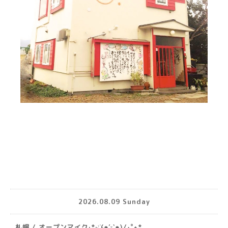
2026.08.09 Sunday
札幌 / オープンマイク·*· ҉(๑′ᵕ‵๑)/‧˚︎˖*