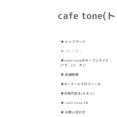
cafe ton
◆ トップページ
◆ カレンダー
◆cafe toneのオープンマイク
(*´∇｀)ﾉｼ ♬♪♩
◆ 店舗情報
◆オーナー✨プロフィール
◆女神の音玉(メキュ）
◆ cafe tone FB
◆ お問い合わせ