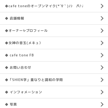
◆cafe toneのオープンマイク(*´∇｀)ﾉｼ ♬♪♩
◆ 店舗情報
◆オーナー✨プロフィール
◆女神の音玉(メキュ）
◆ cafe tone FB
◆ お問い合わせ
◆「SHIEN学」重なりと調和の学問
◆ インフォメーション
◆ 写真