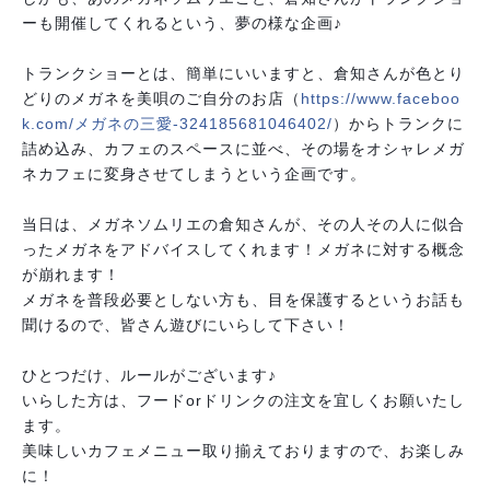
ーも開催してくれるという、夢の様な企画♪
トランクショーとは、簡単にいいますと、倉知さんが色と
り
どりのメガネを美唄のご自分のお店（
https://www.faceboo
k.com/
メガネの三愛-324185681046402/
）からトランクに
詰め込み、カフェのスペースに並べ、そ
の場をオシャレメガ
ネカフェに変身させてしまうという企
画です。
当日は、メガネソムリエの倉知さんが、その人その人に似
合
ったメガネをアドバイスしてくれます！メガネに対する
概念
が崩れます！
メガネを普段必要としない方も、目を保護するというお話
も
聞けるので、皆さん遊びにいらして下さい！
ひとつだけ、ルールがございます♪
いらした方は、フードorドリンクの注文を宜しくお願い
たし
ます。
美味しいカフェメニュー取り揃えておりますので、お楽し
み
に！