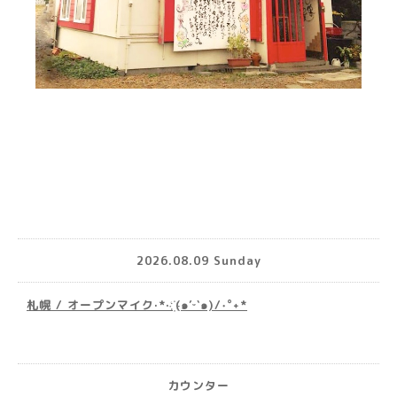
2026.08.09 Sunday
札幌 / オープンマイク·*· ҉(๑′ᵕ‵๑)/‧˚︎˖*
カウンター