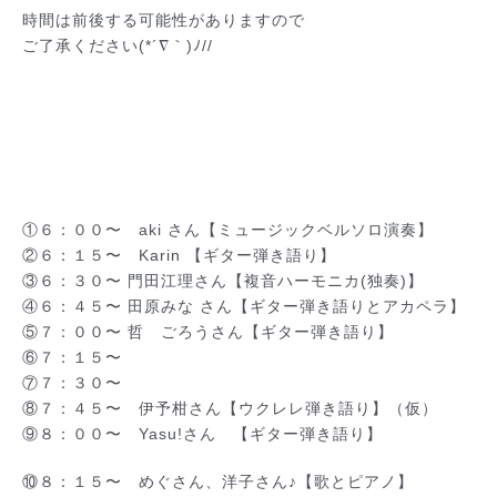
時間は前後する可能性がありますので
ご了承ください(*´∇｀)ﾉ//
①６：００〜 aki さん【ミュージックベルソロ演奏】
②６：１５〜 Karin 【ギター弾き語り】
③６：３０〜 門田江理さん【複音ハーモニカ(独奏)】
④６：４５〜 田原みな さん【ギター弾き語りとアカペラ】
⑤７：００〜 哲 ごろうさん【ギター弾き語り】
⑥７：１５〜
⑦７：３０〜
⑧７：４５〜 伊予柑さん【ウクレレ弾き語り】（仮）
⑨８：００〜 Yasu!さん 【ギター弾き語り】
⑩８：１５〜 めぐさん、洋子さん♪【歌とピアノ】