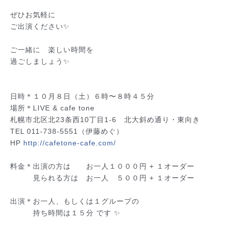
ぜひお気軽に
ご出演ください✨
ご一緒に 楽しい時間を
過ごしましょう✨
日時＊１０月８日（土）６時〜８時４５分
場所＊LIVE & cafe tone
札幌市北区北23条西10丁目1-6 北大斜め通り・東
向き
TEL 011-738-5551（伊藤めぐ）
HP
http://cafetone-cafe.com/
料金＊出演の方は お一人１０００円 + １オーダー
見られる方は お一人 ５００円 + １オーダー
出演＊お一人、もしくは１グループの
持ち時間は１５分 です ✨