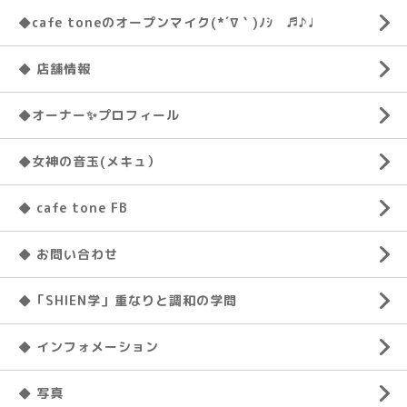
◆cafe toneのオープンマイク(*´∇｀)ﾉｼ ♬♪♩
◆ 店舗情報
◆オーナー✨プロフィール
◆女神の音玉(メキュ）
◆ cafe tone FB
◆ お問い合わせ
◆「SHIEN学」重なりと調和の学問
◆ インフォメーション
◆ 写真