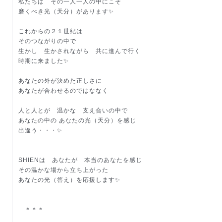
私たちは その一人一人の中にこそ
磨くべき光（天分）があります✨
これからの２１世紀は
そのつながりの中で
生かし 生かされながら 共に進んで行く
時期に来ました✨
あなたの外が決めた正しさに
あなたが合わせるのではななく
人と人とが 温かな 支え合いの中で
あなたの中の あなたの光（天分）を感じ
出逢う・・・✨
SHIENは あなたが 本当のあなたを感じ
その温かな場から立ち上がった
あなたの光（答え）を応援します✨
＊＊＊