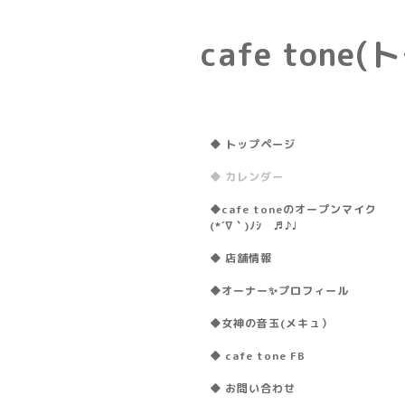
cafe ton
◆ トップページ
◆ カレンダー
◆cafe toneのオープンマイク
(*´∇｀)ﾉｼ ♬♪♩
◆ 店舗情報
◆オーナー✨プロフィール
◆女神の音玉(メキュ）
◆ cafe tone FB
◆ お問い合わせ