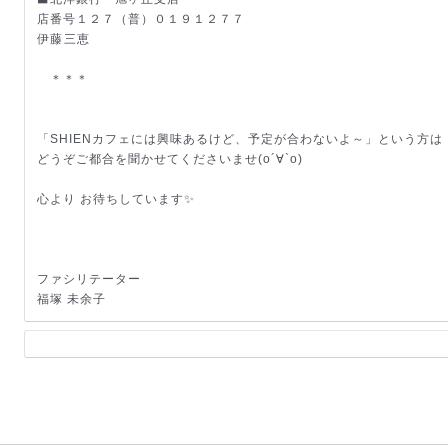
店番号１２７（普）０１９１２７７
伊藤三恵
＊＊＊
「SHIENカフェには興味あるけど、予定が合わないよ
～」という方は
どうぞご都合を聞かせてくださいませ(о´∀`о)
心より お待ちしています✨
ファシリテーター
福塚 未余子