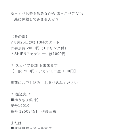
ゆっくりお茶を飲みながら ほっこり(*´∀`)♪
一緒に体験してみませんか？
【昼の部】
☆8月25日(木) 13時スタート
☆参加費 2000円（1ドリンク付）
＊SHIENアカデミー生は1000円
＊ スカイプ参加 も出来ます
【一般1500円・アカデミー生1000円】
事前にお申し込み お振り込みください
＊ 振込先 ＊
⬛️ゆうちょ銀行】
記号19010
番号 19503451 伊藤三恵
または
⬛️北洋銀行＊旭ヶ丘支店