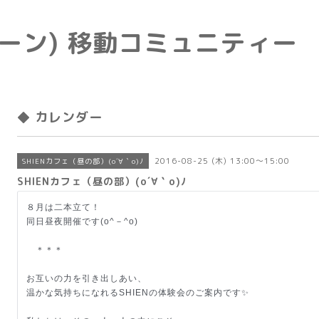
e(トーン) 移動コミュニティー
◆ カレンダー
2016-08-25 (木) 13:00～15:00
SHIENカフェ（昼の部）(o´∀｀o)ﾉ
SHIENカフェ（昼の部）(o´∀｀o)ﾉ
８月は二本立て！
同日昼夜開催です(o^－^o)
＊＊＊
お互いの力を引き出しあい、
温かな気持ちになれるSHIENの体験会のご案内です✨