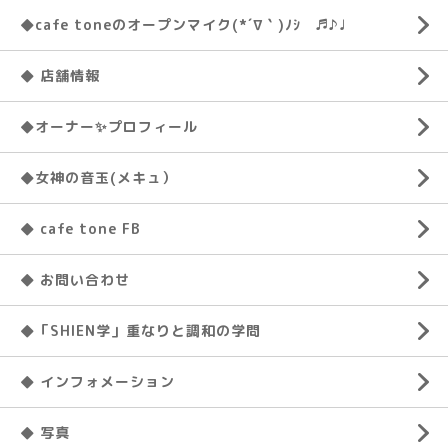
◆cafe toneのオープンマイク(*´∇｀)ﾉｼ ♬♪♩
◆ 店舗情報
◆オーナー✨プロフィール
◆女神の音玉(メキュ）
◆ cafe tone FB
◆ お問い合わせ
◆「SHIEN学」重なりと調和の学問
◆ インフォメーション
◆ 写真