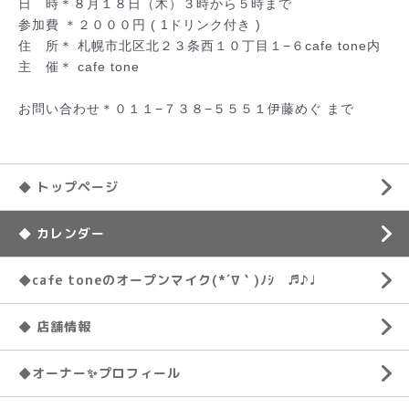
日 時＊８月１８日（木）３時から５時まで
参加費 ＊２０００円 ( 1ドリンク付き )
住 所＊ 札幌市北区北２３条西１０丁目１−６cafe tone内
主 催＊ cafe tone
お問い合わせ＊０１１−７３８−５５５１伊藤めぐ まで
◆ トップページ
◆ カレンダー
◆cafe toneのオープンマイク(*´∇｀)ﾉｼ ♬♪♩
◆ 店舗情報
◆オーナー✨プロフィール