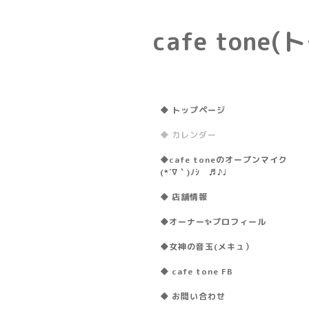
cafe ton
◆ トップページ
◆ カレンダー
◆cafe toneのオープンマイク
(*´∇｀)ﾉｼ ♬♪♩
◆ 店舗情報
◆オーナー✨プロフィール
◆女神の音玉(メキュ）
◆ cafe tone FB
◆ お問い合わせ