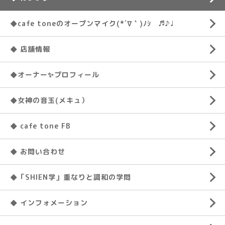
◆cafe toneのオープンマイク(*´∇｀)ﾉｼ ♬♪♩
◆ 店舗情報
◆オーナー✨プロフィール
◆女神の音玉(メキュ）
◆ cafe tone FB
◆ お問い合わせ
◆「SHIEN学」重なりと調和の学問
◆ インフォメーション